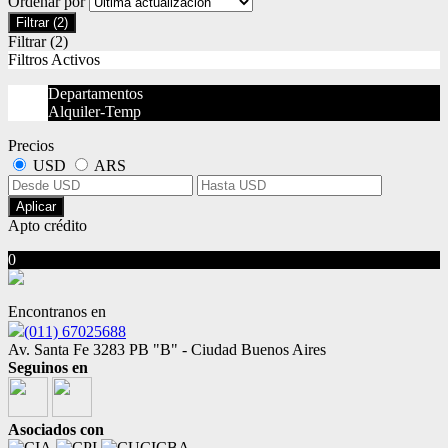
Ordenar por
Filtrar
(2)
Filtrar
(2)
Filtros Activos
Departamentos
Alquiler-Temp
Precios
USD
ARS
Aplicar
Apto crédito
0
No hubo resultados para su búsqueda
Encontranos en
(011) 67025688
Av. Santa Fe 3283 PB "B" - Ciudad Buenos Aires
Seguinos en
Asociados con