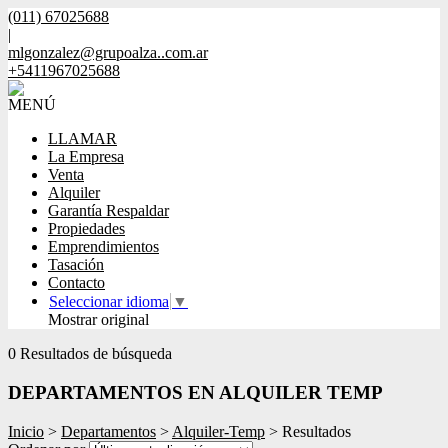
(011) 67025688
|
mlgonzalez@grupoalza..com.ar
+5411967025688
MENÚ
LLAMAR
La Empresa
Venta
Alquiler
Garantía Respaldar
Propiedades
Emprendimientos
Tasación
Contacto
Seleccionar idioma
▼
Mostrar original
0 Resultados de búsqueda
DEPARTAMENTOS EN ALQUILER TEMP
Inicio
>
Departamentos
>
Alquiler-Temp
> Resultados