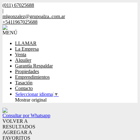
(011) 67025688
|
mlgonzalez@grupoalza..com.ar
+5411967025688
MENÚ
LLAMAR
La Empresa
Venta
Alquiler
Garantía Respaldar
Propiedades
Emprendimientos
Tasación
Contacto
Seleccionar idioma
▼
Mostrar original
Consultar por Whatsapp
VOLVER A
RESULTADOS
AGREGAR A
FAVORITOS