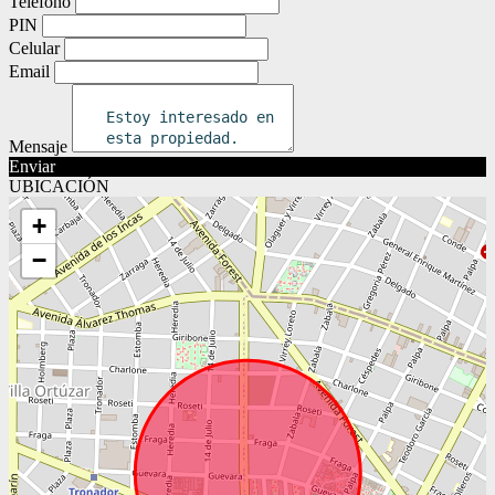
Teléfono
PIN
Celular
Email
Mensaje
Enviar
UBICACIÓN
+
−